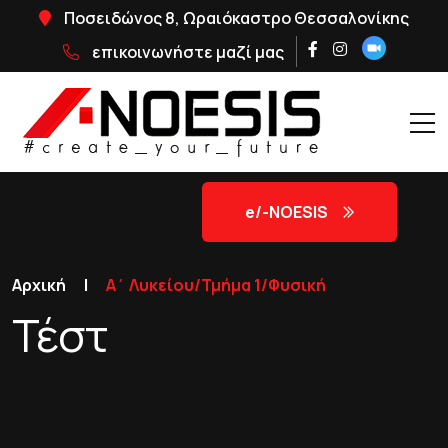
Ποσειδώνος 8, Ωραιόκαστρο Θεσσαλονίκης
επικοινωνήστε μαζί μας
e/-NOΕSIS
Αρχική
|
Α΄ Λυκείου/Τμήμα 1/Φυσική
Τέστ